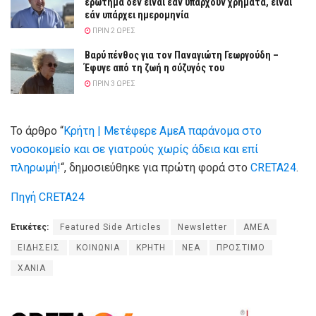
ερώτημα δεν είναι εάν υπάρχουν χρήματα, είναι
εάν υπάρχει ημερομηνία
ΠΡΙΝ 2 ΏΡΕΣ
Βαρύ πένθος για τον Παναγιώτη Γεωργούδη –
Έφυγε από τη ζωή η σύζυγός του
ΠΡΙΝ 3 ΏΡΕΣ
Το άρθρο “
Κρήτη | Μετέφερε ΑμεΑ παράνομα στο
νοσοκομείο και σε γιατρούς χωρίς άδεια και επί
πληρωμή!
“, δημοσιεύθηκε για πρώτη φορά στο
CRETA24
.
Πηγή CRETA24
Ετικέτες:
Featured Side Articles
Newsletter
ΑΜΕΑ
ΕΙΔΗΣΕΙΣ
ΚΟΙΝΩΝΙΑ
ΚΡΗΤΗ
ΝΕΑ
ΠΡΟΣΤΙΜΟ
ΧΑΝΙΑ