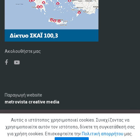
Ακολουθήστε μας
Παραγωγή website
metrovista creative media
Αυτός ο ιστότοπος χρησιμοποιεί cookies. Συνεχίζοντας να
Ο Σταθμός
Διαφήμιση
Επικοινωνία
χρησιμοποιείτε αυτόν τον ιστότοπο, δίνετε τη συγκατάθεσή σας
Πολιτική Απορρήτου
για χρήση cookies. Επισκεφτείτε την
Πολιτική απορρήτου
μας.
© 2020 ΣΚΑΪ ΚΡΗΤΗΣ 92,1 FM, Με επιφύλαξη παντός δικαιώματος