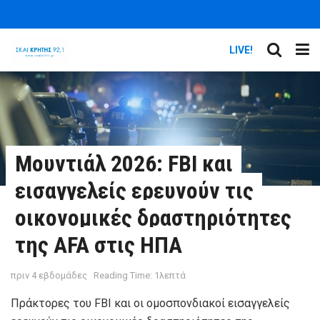
LIVE!
Μουντιάλ 2026: FBI και
εισαγγελείς ερευνούν τις
οικονομικές δραστηριότητες
της AFA στις ΗΠΑ
πριν 4 εβδομάδες
Reading Time: 1λεπτά
Πράκτορες του FBI και οι ομοσπονδιακοί εισαγγελείς