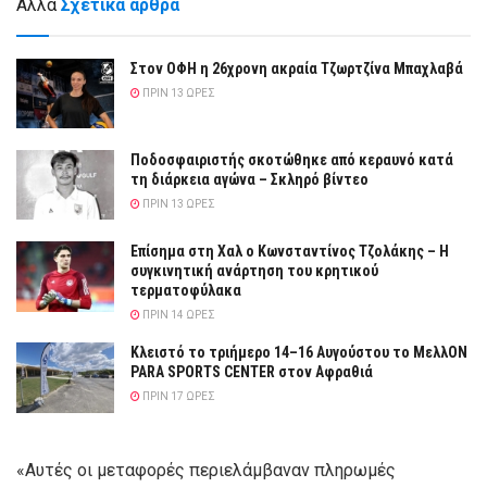
Άλλα
Σχετικά άρθρα
Στον ΟΦΗ η 26χρονη ακραία Τζωρτζίνα Μπαχλαβά
ΠΡΙΝ 13 ΏΡΕΣ
Ποδοσφαιριστής σκοτώθηκε από κεραυνό κατά
τη διάρκεια αγώνα – Σκληρό βίντεο
ΠΡΙΝ 13 ΏΡΕΣ
Επίσημα στη Χαλ ο Κωνσταντίνος Τζολάκης – Η
συγκινητική ανάρτηση του κρητικού
τερματοφύλακα
ΠΡΙΝ 14 ΏΡΕΣ
Κλειστό το τριήμερο 14–16 Αυγούστου το ΜελλΟΝ
PARA SPORTS CENTER στον Αφραθιά
ΠΡΙΝ 17 ΏΡΕΣ
«Αυτές οι μεταφορές περιελάμβαναν πληρωμές