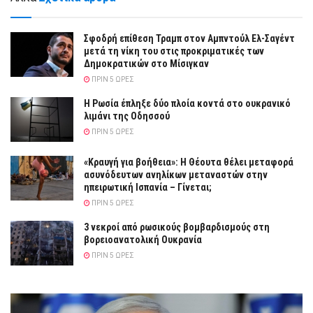
Σφοδρή επίθεση Τραμπ στον Αμπντούλ Ελ-Σαγέντ
μετά τη νίκη του στις προκριματικές των
Δημοκρατικών στο Μίσιγκαν
ΠΡΙΝ 5 ΏΡΕΣ
Η Ρωσία έπληξε δύο πλοία κοντά στο ουκρανικό
λιμάνι της Οδησσού
ΠΡΙΝ 5 ΏΡΕΣ
«Κραυγή για βοήθεια»: Η Θέουτα θέλει μεταφορά
ασυνόδευτων ανηλίκων μεταναστών στην
ηπειρωτική Ισπανία – Γίνεται;
ΠΡΙΝ 5 ΏΡΕΣ
3 νεκροί από ρωσικούς βομβαρδισμούς στη
βορειοανατολική Ουκρανία
ΠΡΙΝ 5 ΏΡΕΣ