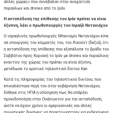
άλλες χώρες» που συνέβαλαν στην αναχαίτιση
πυραύλων και drones από το Ιράν.
Η ανταπόδοση της επίθεσης του Ιράν πρέπει να είναι
έξυπνη, λέει ο πρωθυπουργός του Ισραήλ Νετανιάχου
Ο ισραηλινός πρωθυπουργός Μπενιαμίν Νετανιάχου είπε
σε υπουργούς του κόμματός του, του Λικούντ (δεξιά), ότι
η ανταπόδοση της επίθεσης που εξαπέλυσε το βράδυ του
Σαββάτου προς Κυριακή το Ιράν με drones και πυραύλους
εναντίον της χώρας του πρέπει να είναι έξυπνη,
μετέδωσε το κρατικό τηλεοπτικό δίκτυο Kan.
Κατά τις πληροφορίες του τηλεοπτικού δικτύου, που
επικαλέστηκε πηγή του στην κυβέρνηση Νετανιάχου,
δόθηκε στις ΗΠΑ η υπόσχεση πως θα υπάρξει
προειδοποίηση στην Ουάσιγκτον για την ανταπόδοση,
ώστε να έχουν χρόνο οι αμερικανικές και άλλες
συμμαχικές δυνάμεις να προετοιμαστούν για ενδεχόμενα