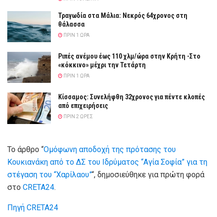
Τραγωδία στα Μάλια: Νεκρός 64χρονος στη
θάλασσα
ΠΡΙΝ 1 ΏΡΑ
Ριπές ανέμου έως 110 χλμ/ώρα στην Κρήτη -Στο
«κόκκινο» μέχρι την Τετάρτη
ΠΡΙΝ 1 ΏΡΑ
Κίσσαμος: Συνελήφθη 32χρονος για πέντε κλοπές
από επιχειρήσεις
ΠΡΙΝ 2 ΏΡΕΣ
Το άρθρο “
Ομόφωνη αποδοχή της πρότασης του
Κουκιανάκη από το ΔΣ του Ιδρύματος “Αγία Σοφία” για τη
στέγαση του “Χαρίλαου”
“, δημοσιεύθηκε για πρώτη φορά
στο
CRETA24
.
Πηγή CRETA24