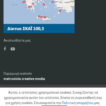
Ακολουθήστε μας
Παραγωγή website
metrovista creative media
Αυτός ο ιστότοπος χρησιμοποιεί cookies. Συνεχίζοντας να
Ο Σταθμός
Διαφήμιση
Επικοινωνία
χρησιμοποιείτε αυτόν τον ιστότοπο, δίνετε τη συγκατάθεσή σας
Πολιτική Απορρήτου
για χρήση cookies. Επισκεφτείτε την
Πολιτική απορρήτου
μας.