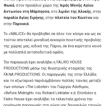
Φωκά
, στον προαύλιο χώρο της
Ιεράς Μονής Αγίου
Αντωνίου στη Μάρπησσα
, στο
λιμάνι της Αλυκής
, στην
παραλία Αγίας Ειρήνης
, στην
πλατεία του Κώστου
και
στην
Παροικιά
.
Το «MALICE» θα προβληθεί σε όλον τον κόσμο και ως εκ
τούτου αποτελεί μοναδική ευκαιρία ποιοτικής προβολής
της χώρας μας, ειδικά της Πάρου, σε ένα ευρύτατο κοινό
με πολλαπλά ανταποδοτικά οφέλη.
Την παραγωγή έχει αναλάβει η FALIRO HOUSE
PRODUCTIONS μέσω της θυγατρικής εταιρείας της
FA.NA PRODUCTIONS. Οι παραγωγές της στην Ελλάδα
και το εξωτερικό περιλαμβάνουν πολλές ταινίες μεταξύ
των οποίων «The Lobster» του Γιώργου Λάνθιμου,
«Before Midnight» του Richard Linklater κ.ά. Επιπλέον η
Faliro House έχει αναλάβει τα τελευταία χρόνια την
οργάνωση παραγωγής στη χώρα μας δημοφιλών ταινιών