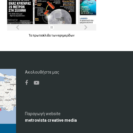
Τα
πρωτοσέλιδα
των
εφημερίδων
Ακολουθήστε μας
Παραγωγή website
metrovista creative media