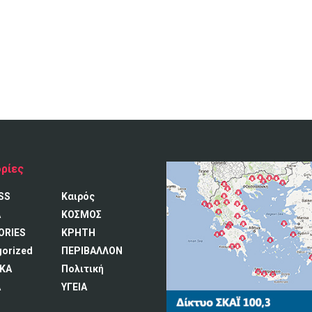
ρίες
SS
Καιρός
A
ΚΟΣΜΟΣ
ORIES
ΚΡΗΤΗ
gorized
ΠΕΡΙΒΑΛΛΟΝ
ΚΑ
Πολιτική
Α
ΥΓΕΙΑ