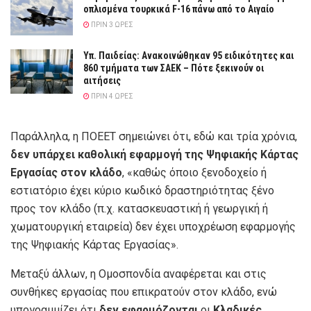
οπλισμένα τουρκικά F-16 πάνω από το Αιγαίο
ΠΡΙΝ 3 ΏΡΕΣ
Υπ. Παιδείας: Ανακοινώθηκαν 95 ειδικότητες και
860 τμήματα των ΣΑΕΚ – Πότε ξεκινούν οι
αιτήσεις
ΠΡΙΝ 4 ΏΡΕΣ
Παράλληλα, η ΠΟΕΕΤ σημειώνει ότι, εδώ και τρία χρόνια,
δεν υπάρχει καθολική εφαρμογή της Ψηφιακής Κάρτας
Εργασίας στον κλάδο
, «καθώς όποιο ξενοδοχείο ή
εστιατόριο έχει κύριο κωδικό δραστηριότητας ξένο
προς τον κλάδο (π.χ. κατασκευαστική ή γεωργική ή
χωματουργική εταιρεία) δεν έχει υποχρέωση εφαρμογής
της Ψηφιακής Κάρτας Εργασίας».
Μεταξύ άλλων, η Ομοσπονδία αναφέρεται και στις
συνθήκες εργασίας που επικρατούν στον κλάδο, ενώ
υπογραμμίζει ότι
δεν εφαρμόζονται
οι
Κλαδικές