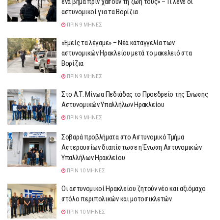
ένα βήμα πριν χάσουν τη ζωή τους» – Τι λένε οι
αστυνομικοί για τα Βορίζια
ΠΡΙΝ 9 ΜΉΝΕΣ
«Εμείς τα λέγαμε» – Νέα καταγγελία των
αστυνομικών Ηρακλείου μετά το μακελειό στα
Βορίζια
ΠΡΙΝ 9 ΜΉΝΕΣ
Στο Α.Τ. Μίνωα Πεδιάδας το Προεδρείο της Ένωσης
Αστυνομικών Υπαλλήλων Ηρακλείου
ΠΡΙΝ 9 ΜΉΝΕΣ
Σοβαρά προβλήματα στο Αστυνομικό Τμήμα
Αστερουσίων διαπίστωσε η Ένωση Αστυνομικών
Υπαλλήλων Ηρακλείου
ΠΡΙΝ 10 ΜΉΝΕΣ
Oι αστυνομικοί Ηρακλείου ζητούν νέο και αξιόμαχο
στόλο περιπολικών και μοτοσικλετών
ΠΡΙΝ 10 ΜΉΝΕΣ