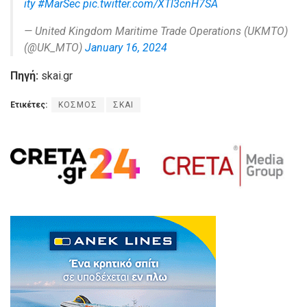
ity
#MarSec
pic.twitter.com/XTl3cnH7SA
— United Kingdom Maritime Trade Operations (UKMTO)
(@UK_MTO)
January 16, 2024
Πηγή:
skai.gr
Ετικέτες:
ΚΟΣΜΟΣ
ΣΚΑΙ