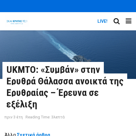
LIVE!
UKMTO: «Συμβάν» στην
Ερυθρά Θάλασσα ανοικτά της
Ερυθραίας – Έρευνα σε
εξέλιξη
πριν 3 έτη
Reading Time: 3λεπτά
Άλλα
Σχετικά άρθρα