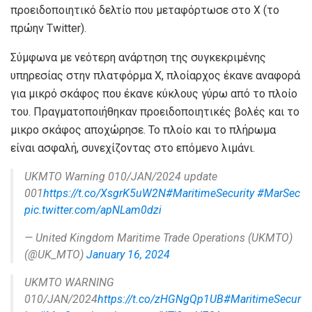
προειδοποιητικό δελτίο που μεταφόρτωσε στο X (το
πρώην Twitter).
Σύμφωνα με νεότερη ανάρτηση της συγκεκριμένης
υπηρεσίας στην πλατφόρμα X, πλοίαρχος έκανε αναφορά
για μικρό σκάφος που έκανε κύκλους γύρω από το πλοίο
του. Πραγματοποιήθηκαν προειδοποιητικές βολές και το
μικρο σκάφος αποχώρησε. Το πλοίο και το πλήρωμα
είναι ασφαλή, συνεχίζοντας στο επόμενο λιμάνι.
UKMTO Warning 010/JAN/2024 update
001
https://t.co/XsgrK5uW2N
#MaritimeSecurity
#MarSec
pic.twitter.com/apNLam0dzi
— United Kingdom Maritime Trade Operations (UKMTO)
(@UK_MTO)
January 16, 2024
UKMTO WARNING
010/JAN/2024
https://t.co/zHGNgQp1UB
#MaritimeSecur