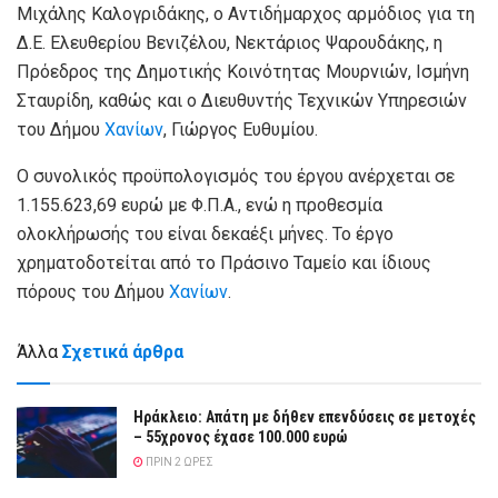
Μιχάλης Καλογριδάκης, ο Αντιδήμαρχος αρμόδιος για τη
Δ.Ε. Ελευθερίου Βενιζέλου, Νεκτάριος Ψαρουδάκης, η
Πρόεδρος της Δημοτικής Κοινότητας Μουρνιών, Ισμήνη
Σταυρίδη, καθώς και ο Διευθυντής Τεχνικών Υπηρεσιών
του Δήμου
Χανίων
, Γιώργος Ευθυμίου.
Ο συνολικός προϋπολογισμός του έργου ανέρχεται σε
1.155.623,69 ευρώ με Φ.Π.Α., ενώ η προθεσμία
ολοκλήρωσής του είναι δεκαέξι μήνες. Το έργο
χρηματοδοτείται από το Πράσινο Ταμείο και ίδιους
πόρους του Δήμου
Χανίων
.
Άλλα
Σχετικά άρθρα
Ηράκλειο: Απάτη με δήθεν επενδύσεις σε μετοχές
– 55χρονος έχασε 100.000 ευρώ
ΠΡΙΝ 2 ΏΡΕΣ