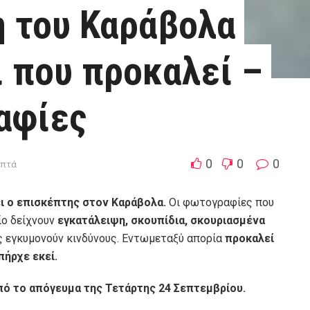
η του Καράβολα
ι που προκαλεί –
αφίες
0
0
0
επτά
ει ο επισκέπτης στον Καράβολα.
Οι φωτογραφίες που
ίο δείχνουν
εγκατάλειψη, σκουπίδια, σκουριασμένα
ς εγκυμονούν κινδύνους. Εντωμεταξύ απορία
προκαλεί
πήρχε εκεί.
πό το απόγευμα της Τετάρτης 24 Σεπτεμβρίου.