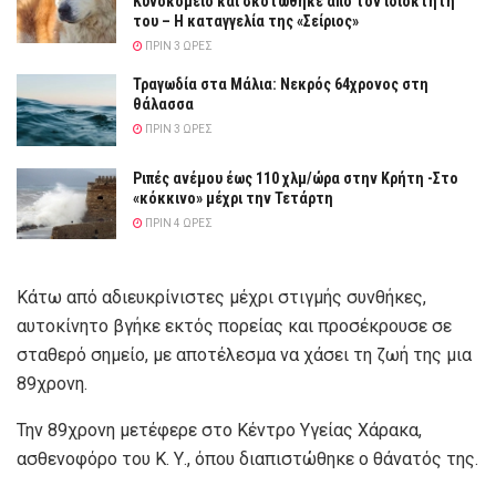
Κυνοκομείο και σκοτώθηκε από τον ιδιοκτήτη
του – Η καταγγελία της «Σείριος»
ΠΡΙΝ 3 ΏΡΕΣ
Τραγωδία στα Μάλια: Νεκρός 64χρονος στη
θάλασσα
ΠΡΙΝ 3 ΏΡΕΣ
Ριπές ανέμου έως 110 χλμ/ώρα στην Κρήτη -Στο
«κόκκινο» μέχρι την Τετάρτη
ΠΡΙΝ 4 ΏΡΕΣ
Κάτω από αδιευκρίνιστες μέχρι στιγμής συνθήκες,
αυτοκίνητο βγήκε εκτός πορείας και προσέκρουσε σε
σταθερό σημείο, με αποτέλεσμα να χάσει τη ζωή της μια
89χρονη.
Την 89χρονη μετέφερε στο Κέντρο Υγείας Χάρακα,
ασθενοφόρο του Κ. Υ., όπου διαπιστώθηκε ο θάνατός της.