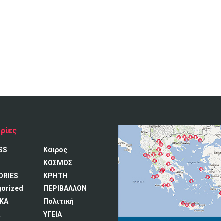
ρίες
SS
Καιρός
A
ΚΟΣΜΟΣ
ORIES
ΚΡΗΤΗ
gorized
ΠΕΡΙΒΑΛΛΟΝ
ΚΑ
Πολιτική
Α
ΥΓΕΙΑ