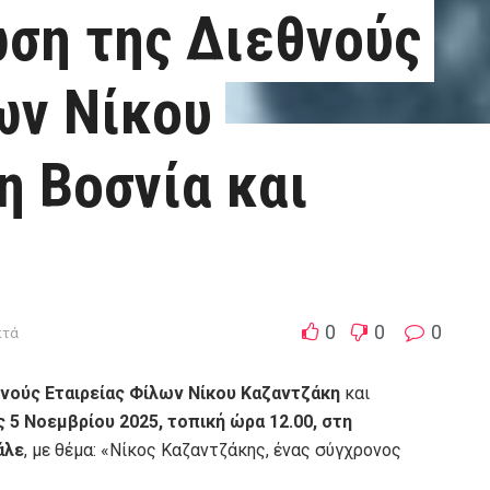
ση της Διεθνούς
ων Νίκου
η Βοσνία και
0
0
0
πτά
θνούς Εταιρείας Φίλων Νίκου Καζαντζάκη
και
ς 5 Νοεμβρίου 2025, τοπική ώρα 12.00, στη
άλε
, με θέμα: «Νίκος Καζαντζάκης, ένας σύγχρονος