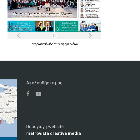
Τα
πρωτοσέλιδα
των
εφημερίδων
Ακολουθήστε μας
Παραγωγή website
metrovista creative media