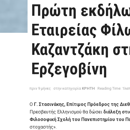
Πρώτη εκδήλω
Εταιρείας Φίλ
Καζαντζάκη στ
Ερζεγοβίνη
πριν 9 μήνες
στην κατηγορία
ΚΡΗΤΗ
Reading Time: 1λε
Ο
Γ. Στασινάκης, Επίτιμος Πρόεδρος της Διε
Πρεσβευτής Ελληνισμού θα δώσει
διάλεξη στι
Φιλοσοφική Σχολή του Πανεπιστημίου του Π
στοχαστής».