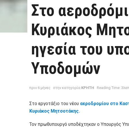
Στο αεροδρόμι
Κυριάκος Μητσ
ηγεσία του υπ
Υποδομών
πριν 6 μήνες
στην κατηγορία
ΚΡΗΤΗ
Reading Time: 3λε
Στο εργοτάξιο του νέου
αεροδρομίου στο Κασ
Κυριάκος Μητσοτάκης.
Τον πρωθυπουργό υποδέχτηκαν ο Υπουργός Υ