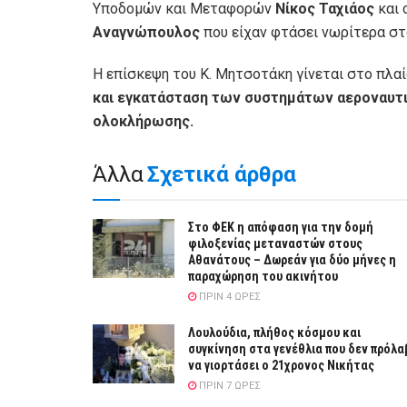
Υποδομών και Μεταφορών
Νίκος Ταχιάος
και 
Αναγνώπουλος
που είχαν φτάσει νωρίτερα στ
Η επίσκεψη του Κ. Μητσοτάκη γίνεται στο πλα
και εγκατάσταση των συστημάτων αεροναυτιλί
ολοκλήρωσης.
Άλλα
Σχετικά άρθρα
Στο ΦΕΚ η απόφαση για την δομή
φιλοξενίας μεταναστών στους
Αθανάτους – Δωρεάν για δύο μήνες η
παραχώρηση του ακινήτου
ΠΡΙΝ 4 ΏΡΕΣ
Λουλούδια, πλήθος κόσμου και
συγκίνηση στα γενέθλια που δεν πρόλα
να γιορτάσει ο 21χρονος Νικήτας
ΠΡΙΝ 7 ΏΡΕΣ