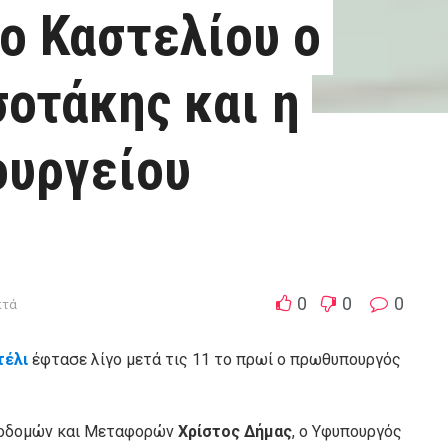
ο Καστελίου ο
οτάκης και η
ουργείου
0
0
0
πτά
τέλι
έφτασε λίγο μετά τις 11 το πρωί ο πρωθυπουργός
ποδομών και Μεταφορών
Χρίστος Δήμας
, ο Υφυπουργός