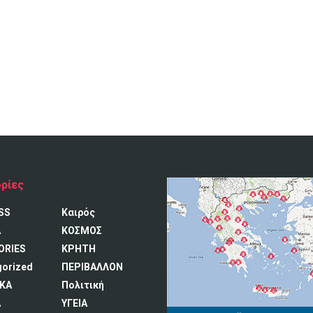
ρίες
SS
Καιρός
A
ΚΟΣΜΟΣ
ORIES
ΚΡΗΤΗ
gorized
ΠΕΡΙΒΑΛΛΟΝ
ΚΑ
Πολιτική
Α
ΥΓΕΙΑ