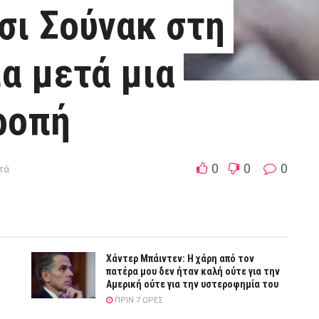
σι Σούνακ στη
ία μετά μια
ροπή
0
0
0
πτά
Χάντερ Μπάιντεν: Η χάρη από τον
πατέρα μου δεν ήταν καλή ούτε για την
Αμερική ούτε για την υστεροφημία του
ΠΡΙΝ 7 ΏΡΕΣ