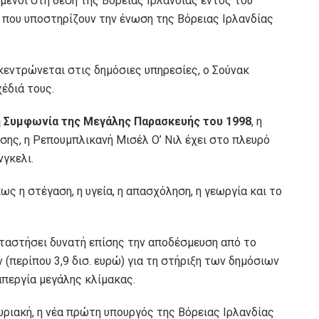
μένοι στη θέση της Βόρειας Ιρλανδίας εντός του
που υποστηρίζουν την ένωση της Βόρειας Ιρλανδίας
κεντρώνεται στις δημόσιες υπηρεσίες, ο Σούνακ
έδιά τους.
η Συμφωνία της Μεγάλης Παρασκευής του 1998
, η
σης, η Ρεπουμπλικανή Μισέλ Ο’ Νιλ έχει στο πλευρό
νγκελι.
ως η στέγαση, η υγεία, η απασχόληση, η γεωργία και το
ταστήσει δυνατή επίσης την αποδέσμευση από το
(περίπου 3,9 δισ. ευρώ) για τη στήριξη των δημόσιων
απεργία μεγάλης κλίμακας.
ριακή, η νέα πρώτη υπουργός της Βόρειας Ιρλανδίας