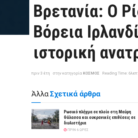
Βρετανία: Ο Ρί
Βόρεια Ιρλανδ
ιστορική ανατ
πριν 3 έτη
στην κατηγορία
ΚΟΣΜΟΣ
Reading Time: 6λε
Άλλα
Σχετικά άρθρα
Ρωσικό πλήγμα σε πλοίο στη Μαύρη
Θάλασσα και ουκρανικές επιθέσεις σε
διυλιστήρια
ΠΡΙΝ 6 ΏΡΕΣ