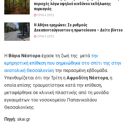
περιοχές λόγω υψηλού κινδύνου εκδήλωσης
πυρκαγιάς
ΠΡΙΝ 4 ΏΡΕΣ
Η Αθήνα ερημώνει: Σε ρυθμούς
Δεκαπενταύγουστου η πρωτεύουσα – Δείτε βίντεο
ΠΡΙΝ 4 ΏΡΕΣ
Η
Βάγια Νέστορα
έχασε τη ζωή της μετά
την
εμπρηστική επίθεση που σημειώθηκε στο σπίτι της στην
ανατολική Θεσσαλονίκη
την περασμένη εβδομάδα.
Υπενθυμίζεται ότι την Τρίτη η
Αφροδίτη Νέστορα
, η
οποία επίσης τραυματίστηκε κατά την επίθεση,
μεταφέρθηκε σε κλινική πλαστικής από τη μονάδα
εγκαυμάτων του νοσοκομείου Παπανικολάου
Θεσσαλονίκης.
Πηγή:
skai.gr