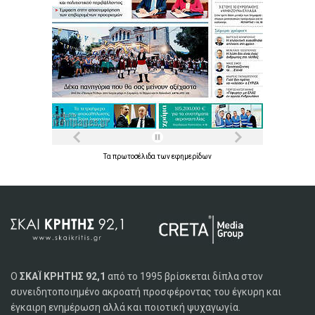
Τα
πρωτοσέλιδα
των
εφημερίδων
Ο
ΣΚΑΪ ΚΡΗΤΗΣ 92,1
από το 1995 βρίσκεται δίπλα στον
συνειδητοποιημένο ακροατή προσφέροντας του έγκυρη και
έγκαιρη ενημέρωση αλλά και ποιοτική ψυχαγωγία.