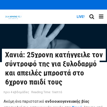
LIVE!
Χανιά: 25χρονη κατήγγειλε τον
σύντροφό της για ξυλοδαρμό
και απειλές μπροστά στο
6χρονο παιδί τους
πριν 4 εβδομάδες
Reading Time: 1λεπτά
Ακόμη ένα περιστατικό
ενδοοικογενειακής βίας