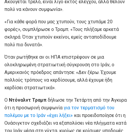
Ακούγεται τρελό, είναι λίγο εκτός ελέγχου, αλλά θέλουν
πολύ να κάνουν συμφωνία».
«Για κάθε φορά που μας χτυπούν, τους χτυπάμε 20
φορές», συμπλήρωσε ο Τραμπ. «Τους πλήξαμε αρκετά
σκληρά. Όταν χτυπούν εκείνοι, εμείς ανταποδίδουμε
πολύ πιο δυνατά».
Όταν ρωτήθηκε αν οι ΗΠΑ επιστρέφουν σε μια
ολοκληρωμένη στρατιωτική σύγκρουση στο Ιράν, ο
Αμερικανός πρόεδρος απάντησε: «Δεν ξέρω. Έχουμε
πολλούς τρόπους να κερδίσουμε, αλλά έχουμε ήδη
κερδίσει στρατιωτικά».
Ο
Ντόναλντ Τραμπ
δήλωσε την Τετάρτη από την Άγκυρα
ότι η προσωρινή συμφωνία
για τον τερματισμό του
πολέμου με το Ιράν «έχει λήξει»
και προειδοποίησε ότι η
Ουάσιγκτον σχεδιάζει να εξαπολύσει νέα πλήγματα κατά
του Ιράν μέσα στη νύχτα, κυρίως σε κρίσιμες υποδομές