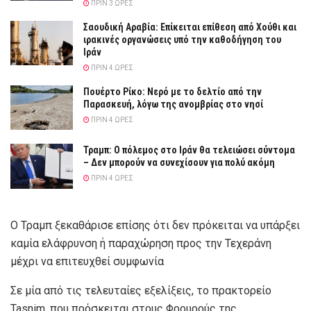
ΠΡΙΝ 3 ΏΡΕΣ
Σαουδική Αραβία: Επίκειται επίθεση από Χούθι και
ιρακινές οργανώσεις υπό την καθοδήγηση του
Ιράν
ΠΡΙΝ 4 ΏΡΕΣ
Πουέρτο Ρίκο: Νερό με το δελτίο από την
Παρασκευή, λόγω της ανομβρίας στο νησί
ΠΡΙΝ 4 ΏΡΕΣ
Τραμπ: Ο πόλεμος στο Ιράν θα τελειώσει σύντομα
– Δεν μπορούν να συνεχίσουν για πολύ ακόμη
ΠΡΙΝ 4 ΏΡΕΣ
Ο Τραμπ ξεκαθάρισε επίσης ότι δεν πρόκειται να υπάρξει
καμία ελάφρυνση ή παραχώρηση προς την Τεχεράνη
μέχρι να επιτευχθεί συμφωνία
Σε μία από τις τελευταίες εξελίξεις, το πρακτορείο
Tasnim, που πρόσκειται στους Φρουρούς της