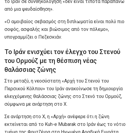
το Ιράν σε συνθηκολόγηση «δεν είναι τίποτα παραπάνω
από μια ψευδαίσθηση».
«Ο αμοιβαίος σεβασμός στη διπλωματία είναι πολύ πιο
σοφός, ασφαλής και βιώσιμος από τον πόλεμο»,
υπογραμμίζει ο Πεζεσκιάν.
Το Ιράν ενισχύει τον έλεγχο του Στενού
του Ορμούζ με τη θέσπιση νέας
θαλάσσιας ζώνης
Στο μεταξύ, η νεοσύστατη «Αρχή του Στενού του
Περσικού Κόλπου» του Ιράν ανακοίνωσε τη δημιουργία
ελεγχόμενης θαλάσσιας ζώνης στο Στενό του Ορμούζ,
σύμφωνα με ανάρτηση στο X.
Σε ανάρτηση στο X, η «Αρχή» ανέφερε ότι η ζώνη
εκτείνεται από το Kuh-e Mubarak στο Ιράν έως το νότιο
τμήμα της Φουτζέιρα στα Ηνωμένα Αραβικά Εμιράτα,