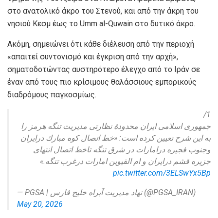
στο ανατολικό άκρο του Στενού, και από την άκρη του
νησιού Κεσμ έως το Umm al-Quwain στο δυτικό άκρο.
Ακόμη, σημειώνει ότι κάθε διέλευση από την περιοχή
«απαιτεί συντονισμό και έγκριση από την αρχή»,
σηματοδοτώντας αυστηρότερο έλεγχο από το Ιράν σε
έναν από τους πιο κρίσιμους θαλάσσιους εμπορικούς
διαδρόμους παγκοσμίως.
1/
جمهورى اسلامى ايران محدودهٔ نظارتى مديریت تنگه هرمز را
به این شرح تعيین کرده است: «خط اتصال كوه مبارك درايران
وجنوب فجيره درامارات در شرق تنگه تاخط اتصال انتهاى
جزيره قشم درايران و ام القيوین امارات درغرب تنگه.»
pic.twitter.com/3ELSwYx5Bp
— PGSA | نهاد مدیریت آبراه خلیج فارس (@PGSA_IRAN)
May 20, 2026