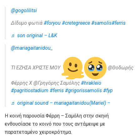
@gogolilitsi
Δίδυμο φωτιά
#foryou
#cretegreece
#samolis
#ferris
♬ son original – L&K
@mariagaitanidou_
ΤΙ ΕΖΗΣΑ ΧΡΙΣΤΕ ΜΟΥ
@Θοδωρής
Φέρρης Χ @Γρηγόρης Σαμόλης
#hrakleio
#pagritiostadium
#ferris
#grigorissamolis
#fyp
♬ original sound – mariagaitanidou(Mariel) –
Η κοινή παρουσία Φέρρη – Σαμόλη στην σκηνή
ενθουσίασε το κοινό που τους αντάμειψε με
παρατεταμένο χειροκρότημα.