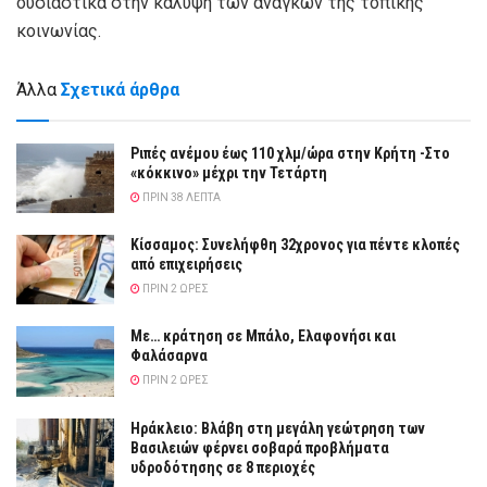
ουσιαστικά στην κάλυψη των αναγκών της τοπικής
κοινωνίας.
Άλλα
Σχετικά άρθρα
Ριπές ανέμου έως 110 χλμ/ώρα στην Κρήτη -Στο
«κόκκινο» μέχρι την Τετάρτη
ΠΡΙΝ 38 ΛΕΠΤΆ
Κίσσαμος: Συνελήφθη 32χρονος για πέντε κλοπές
από επιχειρήσεις
ΠΡΙΝ 2 ΏΡΕΣ
Με… κράτηση σε Μπάλο, Ελαφονήσι και
Φαλάσαρνα
ΠΡΙΝ 2 ΏΡΕΣ
Ηράκλειο: Βλάβη στη μεγάλη γεώτρηση των
Βασιλειών φέρνει σοβαρά προβλήματα
υδροδότησης σε 8 περιοχές